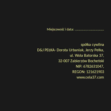
Miejscowość i data: ……………..………………
spółka cywilna
D&J PEŁKA- Dorota Urbaniak, Jerzy Pełka,
ul. Wola Batorska 37,
32-007 Zabierzów Bocheński
NIP: 6782631047,
REGON:
121621903
www.cela37.com