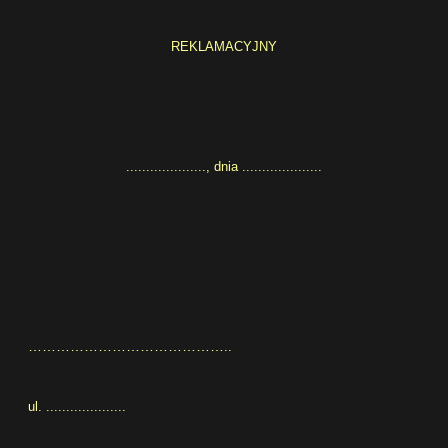
REKLAMACYJNY
...................., dnia ....................
……………………………………
..
ul. ....................