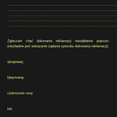
…
.....................................................................................................
…......................................................................................................
…......................................................................................................
…......................................................................................................
…......................................................................................................
Zgłaszam chęć dokonania reklamacji nieodpłatnie poprzez:
(niezbędne jest wskazanie żądania sposobu dokonania reklamacji):
a)naprawę;
b)wymianę;
c)obniżenie ceny
lub: