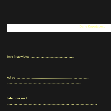
Dane Kupującego
Imię i nazwisko: ……………………………………………..
………………………………………………………………………………………...
Adres : ………………........................................………………..
……………………………………………………………………………..
Telefon/e-mail: ……………………………………….
……………………………………………………………………………………………….