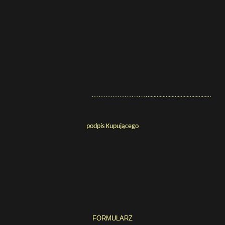
……………………
..………………….………………
podpis Kupującego
FORMULARZ