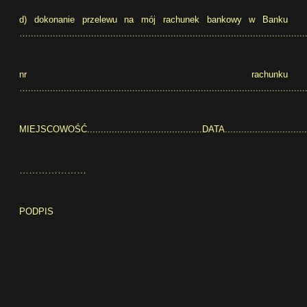
d) dokonanie przelewu na mój rachunek bankowy w Banku
…......................................................................................................
nr rachunku
….....................................................................................................
MIEJSCOWOŚĆ..........................................DATA.................................
…………………
PODPIS