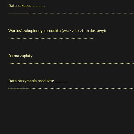
Data zakupu: ………….
………………….........................................................................................
Wartość zakupionego produktu (wraz z kosztem dostawy):
........................................................................
Forma zapłaty:
.........................................................................................................
Data otrzymania produktu: ………….
………………….......................................................................................