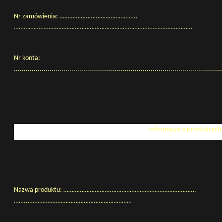
Nr zamówienia: ………………………………………..
………………………………………………………………………………………………
Nr konta:
.........................................................................................................
Informacje o produktach
Nazwa produktu: ……………………….…………………………………………….
……..………………………………………………………