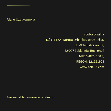
.......................
/dane Użytkownika/
spółka cywilna
D&J PEŁKA- Dorota Urbaniak, Jerzy Pełka,
ul. Wola Batorska 37,
32-007 Zabierzów Bocheński
NIP: 6782631047,
REGON:
121621903
www.cela37.com
Nazwa reklamowanego produktu