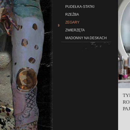
PUDEŁKA-STATKI
RZEŹBA
ZEGARY
ZWIERZĘTA
MADONNY NA DESKACH
TY
RO
PA