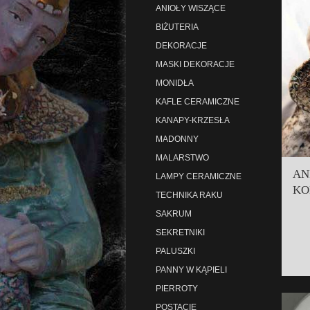
ANIOŁY WISZĄCE
BIŻUTERIA
DEKORACJE
MASKI DEKORACJE
MONIDŁA
KAFLE CERAMICZNE
KANAPY-KRZESŁA
MADONNY
MALARSTWO
AN
LAMPY CERAMICZNE
KO
TECHNIKA RAKU
SAKRUM
SEKRETNIKI
PALUSZKI
PANNY W KĄPIELI
PIERROTY
POSTACIE