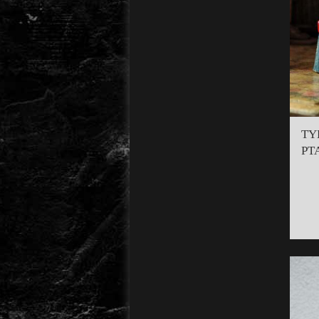
TY
PT