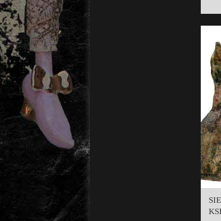
SI
KS