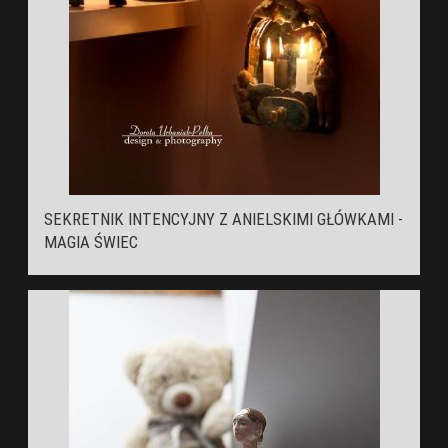
SEKRETNIK INTENCYJNY Z ANIELSKIMI GŁÓWKAMI -
MAGIA ŚWIEC