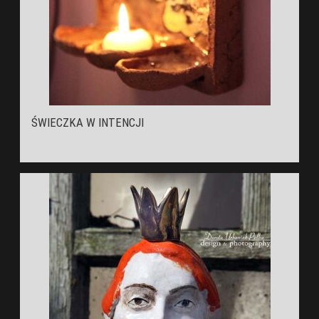
ŚWIECZKA W INTENCJI