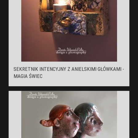
SEKRETNIK INTENCYJNY Z ANIELSKIMI GŁÓWKAMI -
MAGIA ŚWIEC