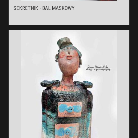
SEKRETNIK - BAL MASKOWY