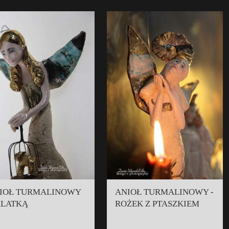
IOŁ TURMALINOWY
ANIOŁ TURMALINOWY -
KLATKĄ
ROŻEK Z PTASZKIEM