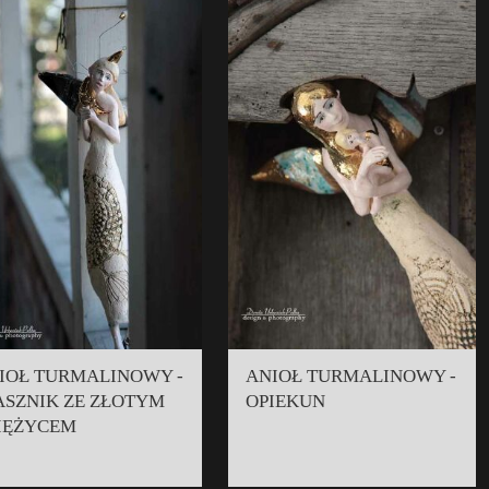
IOŁ TURMALINOWY -
ANIOŁ TURMALINOWY -
ASZNIK ZE ZŁOTYM
OPIEKUN
IĘŻYCEM