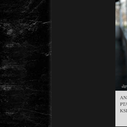
AN
PT
KS