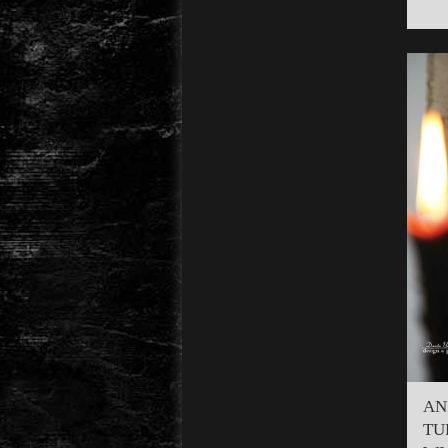
AN
TU