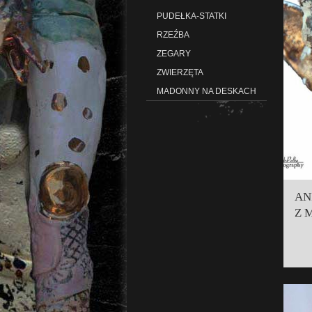
PUDEŁKA-STATKI
RZEŹBA
ZEGARY
ZWIERZĘTA
MADONNY NA DESKACH
AN
Z 