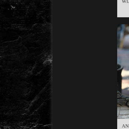
WI
AN