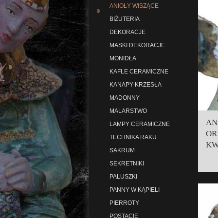
ANIOŁY WISZĄCE
BIŻUTERIA
DEKORACJE
MASKI DEKORACJE
MONIDŁA
KAFLE CERAMICZNE
KANAPY-KRZESŁA
MADONNY
MALARSTWO
AN
LAMPY CERAMICZNE
OR
TECHNIKA RAKU
KW
SAKRUM
SEKRETNIKI
PALUSZKI
PANNY W KĄPIELI
PIERROTY
POSTACIE