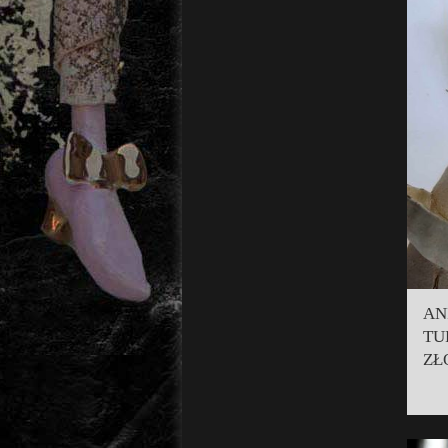
AN
TU
ZŁ