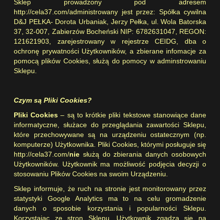
Sklep
prowadzony pod adresem
http://cela37.com/
administrowany jest przez:
Spółka cywilna
D&J PEŁKA- Dorota Urbaniak, Jerzy Pełka, ul. Wola Batorska
37, 32-007, Zabierzów Bocheński NIP: 6782631047, REGON:
121621903
, zarejestrowany w rejestrze CEIDG,
dba o
ochronę prywatności Użytkowników, a zbierane infomacje za
pomocą plików Cookies, służą do pomocy w adminstrowaniu
Sklepu.
Czym są Pliki Cookies?
Pliki Cookies
– są to krótkie pliki tekstowe stanowiące dane
informatyczne, służace do przeglądania zawartości Sklepu,
które przechowywane są na urządzeniu ostatecznym (np.
komputerze) Użytkownika. Pliki Cookies, którymi posługuje się
http://cela37.com/
nie
służą do zbierania danych osobowych
Użytkowników. Użytkownik ma możliwość podjęcia decyzji o
stosowaniu Plików Cookies na swoim Urządzeniu.
Sklep informuje, że ruch na stronie jest monitorowany przez
statystyki Google Analytics ma to na celu gromadzenie
danych o sposobie korzystania i popularności Sklepu.
Korzystając ze stron Sklepu, Użytkownik zgadza się na