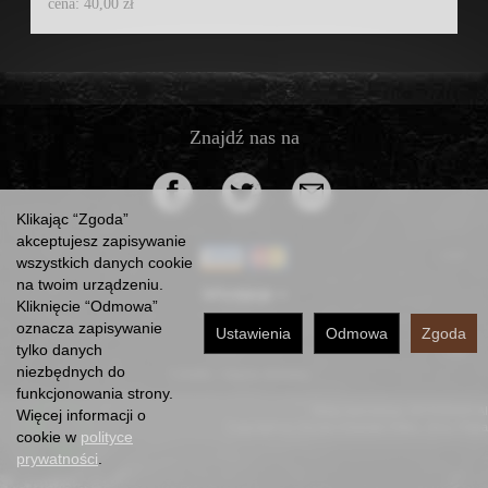
cena: 40,00 zł
Znajdź nas na
Klikając “Zgoda”
akceptujesz zapisywanie
wszystkich danych cookie
na twoim urządzeniu.
Informacje
Kliknięcie “Odmowa”
oznacza zapisywanie
Kontakt
Ustawienia
Odmowa
Zgoda
tylko danych
niezbędnych do
*) brutto +
koszty dostawy
funkcjonowania strony.
Sklep internetowy SOTESHOP AI
Więcej informacji o
Copyright by Dorota Urbaniak-Pełka, Jerzy Pełka
cookie w
polityce
prywatności
.