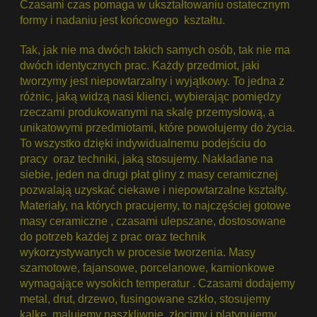
Czasami czas pomaga w ukształtowaniu ostatecznym
formy i nadaniu jest końcowego kształtu.
Tak, jak nie ma dwóch takich samych osób, tak nie ma
dwóch identycznych prac. Każdy przedmiot, jaki
tworzymy jest niepowtarzalny i wyjątkowy. To jedna z
różnic, jaką widzą nasi klienci, wybierając pomiędzy
rzeczami produkowanymi na skalę przemysłową, a
unikatowymi przedmiotami, które powołujemy do życia.
To wszystko dzięki indywidualnemu podejściu do
pracy oraz techniki, jaką stosujemy. Nakładane na
siebie, jeden na drugi płat gliny z masy ceramicznej
pozwalają uzyskać ciekawe i niepowtarzalne kształty.
Materiały, na których pracujemy, to najczęściej gotowe
masy ceramiczne , czasami ulepszane, dostosowane
do potrzeb każdej z prac oraz technik
wykorzystywanych w procesie tworzenia. Masy
szamotowe, fajansowe, porcelanowe, kamionkowe
wymagające wysokich temperatur . Czasami dodajemy
metal, drut, drzewo, fusingowane szkło, stosujemy
kalkę, malujemy naszkliwnie, złocimy i platynujemy