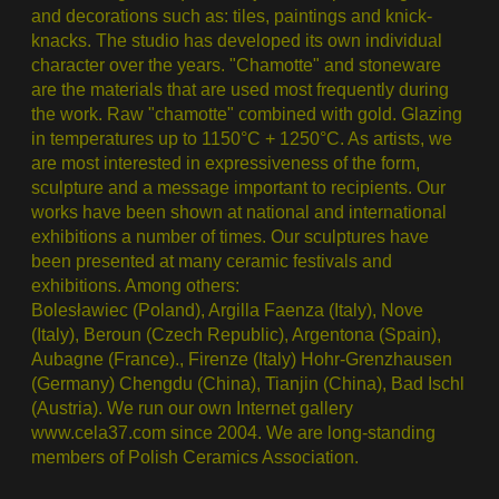
and decorations such as: tiles, paintings and knick-
knacks. The studio has developed its own individual
character over the years. "Chamotte" and stoneware
are the materials that are used most frequently during
the work. Raw "chamotte" combined with gold. Glazing
in temperatures up to 1150°C + 1250°C. As artists, we
are most interested in expressiveness of the form,
sculpture and a message important to recipients. Our
works have been shown at national and international
exhibitions a number of times. Our sculptures have
been presented at many ceramic festivals and
exhibitions. Among others:
Bolesławiec (Poland), Argilla Faenza (Italy), Nove
(Italy), Beroun (Czech Republic), Argentona (Spain),
Aubagne (France)., Firenze (Italy) Hohr-Grenzhausen
(Germany) Chengdu (China), Tianjin (China), Bad Ischl
(Austria). We run our own Internet gallery
www.cela37.com since 2004. We are long-standing
members of Polish Ceramics Association.