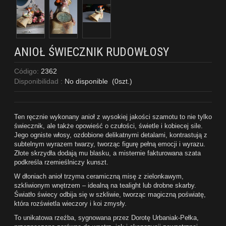
ANIOŁ ŚWIECZNIK RUDOWŁOSY
Código:
2362
Disponibilidad :
No disponible
(
0
szt.)
Ten ręcznie wykonany anioł z wysokiej jakości szamotu to nie tylko
świecznik, ale także opowieść o czułości, świetle i kobiecej sile.
Jego ogniste włosy, ozdobione delikatnymi detalami, kontrastują z
subtelnym wyrazem twarzy, tworząc figurę pełną emocji i wyrazu.
Złote skrzydła dodają mu blasku, a misternie fakturowana szata
podkreśla rzemieślniczy kunszt.
W dłoniach anioł trzyma ceramiczną misę z zielonkawym,
szkliwionym wnętrzem – idealną na tealight lub drobne skarby.
Światło świecy odbija się w szkliwie, tworząc magiczną poświatę,
która rozświetla wieczory i koi zmysły.
To unikatowa rzeźba, sygnowana przez Dorotę Urbaniak-Pełka,