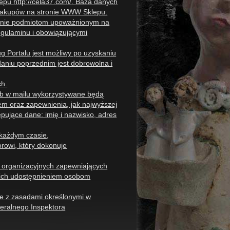
lepu
http://cela37.com/
. Baza danych
 zakupów na stronie WWW Sklepu.
cznie podmiotom upoważnionym na
egulaminu i obowiązującymi
g Portalu jest możliwy po uzyskaniu
aniu poprzednim jest dobrowolna i
ch.
ub w mailu wykorzystywane będą
em oraz zapewnienia, jak najwyższej
pujące dane: imię i nazwisko, adres
każdym czasie,
orowi, który dokonuje
i organizacyjnych zapewniających
 ich udostępnieniem osobom
e z zasadami określonymi w
eralnego Inspektora