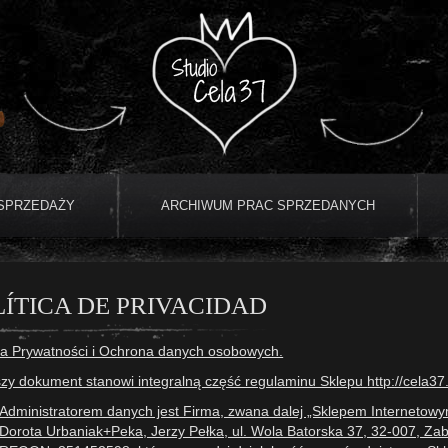
 SPRZEDAŻY
ARCHIWUM PRAC SPRZEDANYCH
LÍTICA DE PRIVACIDAD
ka Prywatności i Ochrona danych osobowych.
szy dokument stanowi integralną część regulaminu Sklepu
http://cela3
Administratorem danych jest Firma, zwana dalej „Sklepem Internetowy
Dorota Urbaniak+Peka, Jerzy Pełka, ul. Wola Batorska 37, 32-007, Z