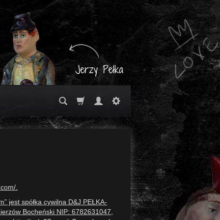
7.com/
.
m” jest spółka cywilna D&J PEŁKA-
abierzów Bocheński NIP: 6782631047,