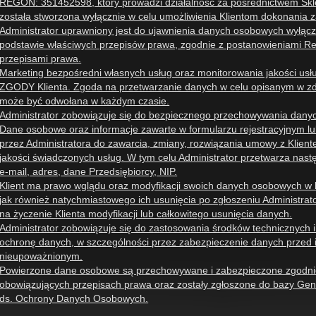
REGON: 351452598, który prowadzi działalność za pośrednictwem Sk
została stworzona wyłącznie w celu umożliwienia Klientom dokonania
Administrator uprawniony jest do ujawnienia danych osobowych wyłą
podstawie właściwych przepisów prawa, zgodnie z postanowieniami R
przepisami prawa.
Marketing bezpośredni własnych usług oraz monitorowania jakości usłu
ZGODY Klienta. Zgoda na przetwarzanie danych w celu opisanym w zd
może być odwołana w każdym czasie.
Administrator zobowiązuje się do bezpiecznego przechowywania dany
Dane osobowe oraz informacje zawarte w formularzu rejestracyjnym l
przez Administratora do zawarcia, zmiany, rozwiązania umowy z Klient
jakości świadczonych usług. W tym celu Administrator przetwarza nastę
e-mail, adres, dane Przedsiębiorcy, NIP.
Klient ma prawo wglądu oraz modyfikacji swoich danych osobowych w 
jak również natychmiastowego ich usunięcia po zgłoszeniu Administrat
na życzenie Klienta modyfikacji lub całkowitego usunięcia danych.
Administrator zobowiązuje się do zastosowania środków technicznych 
ochronę danych, w szczególności przez zabezpieczenie danych przed
nieupoważnionym.
Powierzone dane osobowe są przechowywane i zabezpieczone zgodni
obowiązujących przepisach prawa oraz zostały zgłoszone do bazy Gen
ds. Ochrony Danych Osobowych.