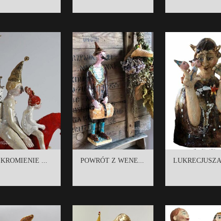
KROMIENIE ...
POWRÓT Z WENE...
LUKRECJUSZA 