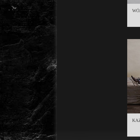
WÓZ
KAZ