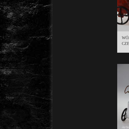
WÓ
CZE