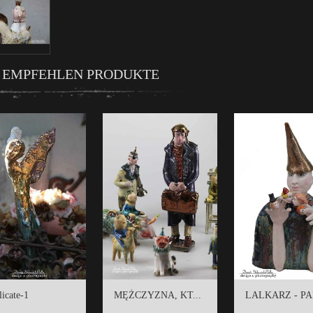
 EMPFEHLEN PRODUKTE
icate-1
MĘŻCZYZNA, KT...
LALKARZ - PAR