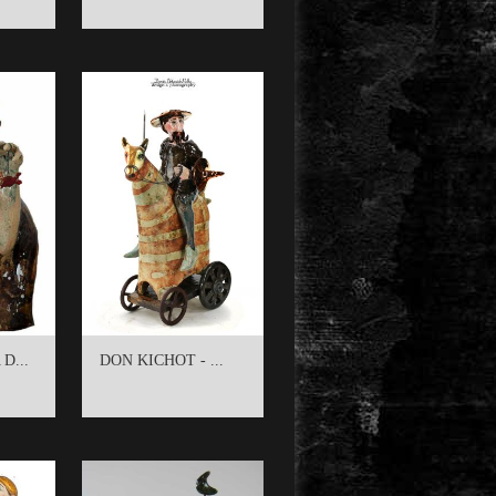
D...
DON KICHOT - ...