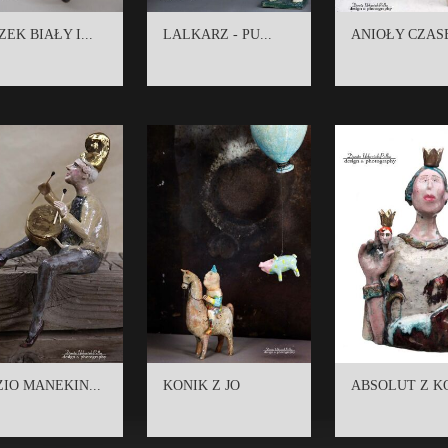
EK BIAŁY I...
LALKARZ - PU...
ANIOŁY CZASE
IO MANEKIN...
KONIK Z JO
ABSOLUT Z KO