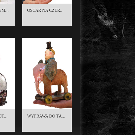
M...
OSCAR NA CZER...
T...
WYPRAWA DO TA...