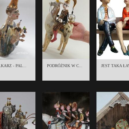
KARZ - PAL...
PODRÓŻNIK W C...
JEST TAKA ŁAW