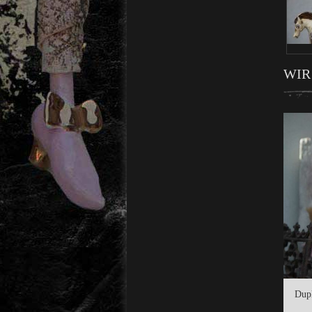
WIR
Dupl