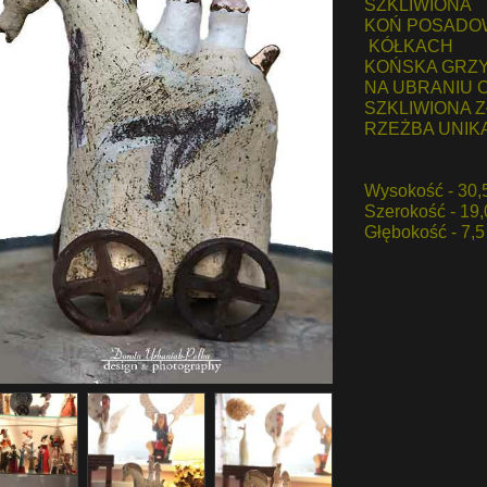
SZKLIWIONA
KOŃ POSADO
KÓŁKACH
KOŃSKA GRZY
NA UBRANIU 
SZKLIWIONA 
RZEŻBA UNIK
Wysokość - 30,
Szerokość - 19
Głębokość - 7,5