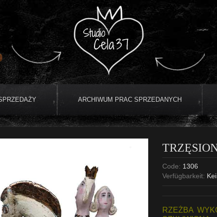
 SPRZEDAŻY
ARCHIWUM PRAC SPRZEDANYCH
TRZĘSIO
Code:
1306
Verfügbarkeit:
Kei
RZEŻBA WYKO