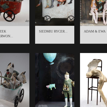
ZEK
SIEDMIU RYCER...
ADAM & EWA
RWON...