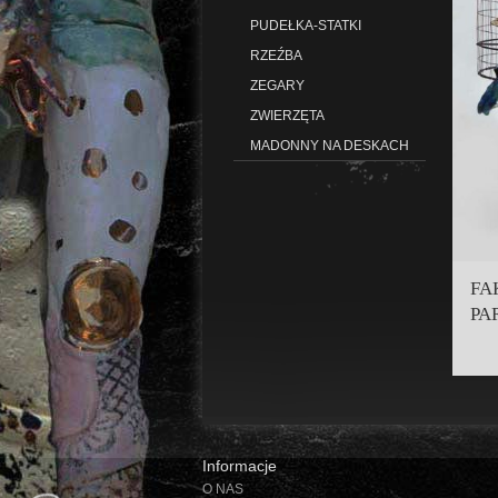
PUDEŁKA-STATKI
RZEŹBA
ZEGARY
ZWIERZĘTA
MADONNY NA DESKACH
FA
PA
Informacje
O NAS