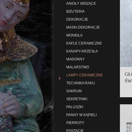
ANIOŁY WISZĄCE
BIŻUTERIA
DEKORACJE
MASKI DEKORACJE
MONIDŁA
KAFLE CERAMICZNE
KANAPY-KRZESŁA
MADONNY
MALARSTWO
GŁ
LAMPY CERAMICZNE
ŚW
TECHNIKA RAKU
SAKRUM
SEKRETNIKI
PALUSZKI
PANNY W KĄPIELI
PIERROTY
POSTACIE