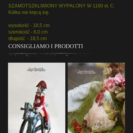
SZAMOTSZKLIWIONY WYPALONY W 1100 st. C.
Kółka nie kręcą się.
wysokość - 18,5 cm
szerokość - 6,0 cm
długość - 18,5 cm
CONSIGLIAMO I PRODOTTI