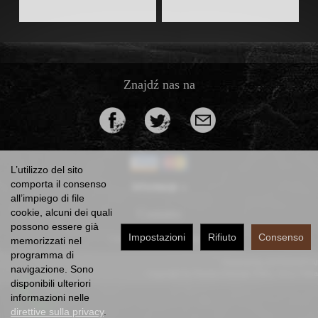
Znajdź nas na
L’utilizzo del sito
comporta il consenso
Informacje
all’impiego di file
cookie, alcuni dei quali
Contatto
possono essere già
Impostazioni
Rifiuto
Consenso
*) lordo +
costi di consegna
memorizzati nel
programma di
Powered by
SOTESHOP AI
navigazione. Sono
Copyright by Dorota Urbaniak-Pełka, Jerzy Pełka
disponibili ulteriori
informazioni nelle
direttive sulla privacy
.