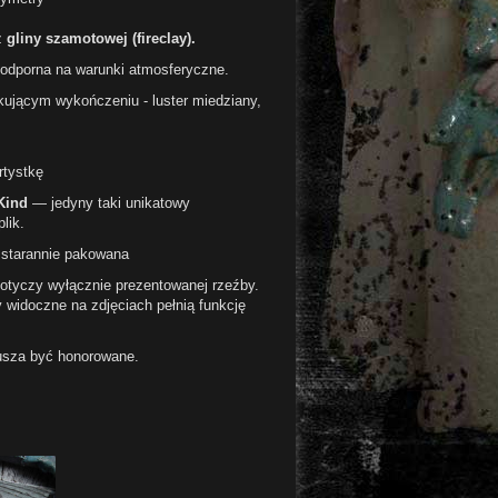
z
gliny szamotowej (fireclay).
dporna na warunki atmosferyczne.
skującym wykończeniu - luster miedziany,
rtystkę
Kind
— jedyny taki unikatowy
lik.
 starannie pakowana
otyczy wyłącznie prezentowanej rzeźby.
 widoczne na zdjęciach pełnią funkcję
usza być honorowane.