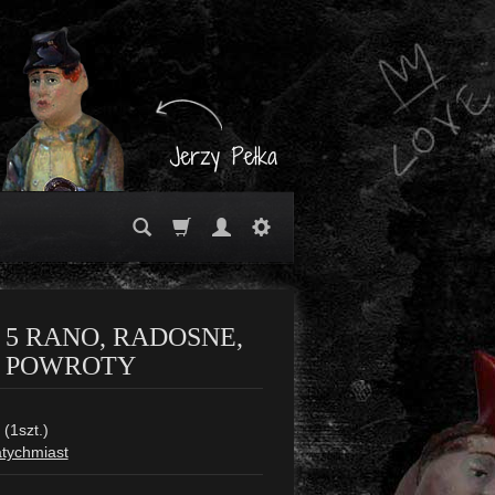
5 RANO, RADOSNE,
 POWROTY
(
1
szt.)
tychmiast