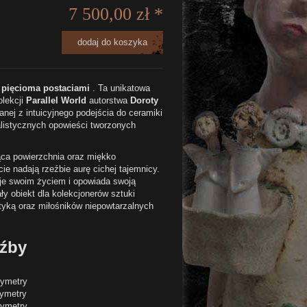
7 500,00 zł *
dodaj do koszyka
 pięcioma postaciami
. Ta unikatowa
olekcji
Parallel World
autorstwa
Doroty
anej z intuicyjnego podejścia do ceramiki
ealistycznych opowieści tworzonych
ąca powierzchnia oraz miękko
e nadają rzeźbie aurę cichej tajemnicy.
je swoim życiem i opowiada swoją
ały obiekt dla kolekcjonerów sztuki
styką oraz miłośników niepowtarzalnych
eźby
tymetry
ymetry
tymetry