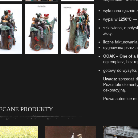
wykonana ręcznie 
wypał w
1250°C
— o
szkliwiona, o poły
złoty.
liczne fakturowania
sygnowana przez a
OOAK – One of a 
egzemplarz, bez rep
gotowy do wysyłki,
Uwaga:
sprzedaż d
Pozostałe elementy
dekoracyjną.
Prawa autorskie m
ECANE PRODUKTY