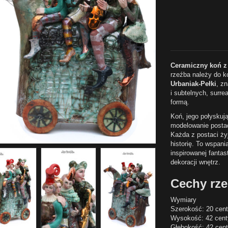
Ceramiczny koń z
rzeźba należy do k
Urbaniak‑Pełki
, zn
i subtelnych, surr
formą.
Koń, jego połyskuj
modelowanie postaci
Każda z postaci ży
historię. To wspani
inspirowanej fanta
dekoracji wnętrz.
Cechy rz
Wymiary
Szerokość: 20 cen
Wysokość: 42 cent
Głębokość: 42 cen