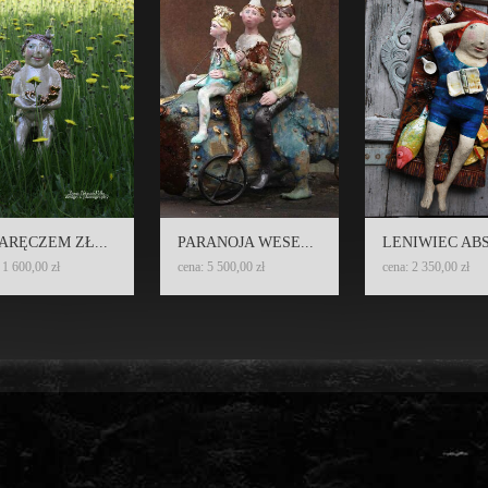
ARĘCZEM ZŁ...
PARANOJA WESE...
LENIWIEC ABS
 1 600,00 zł
cena: 5 500,00 zł
cena: 2 350,00 zł